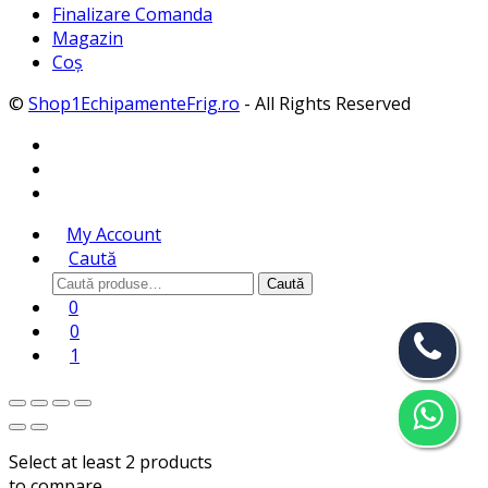
Finalizare Comanda
Magazin
Coș
©
Shop1EchipamenteFrig.ro
- All Rights Reserved
My Account
Caută
Caută
Caută
după:
0
0
1
Select at least 2 products
to compare