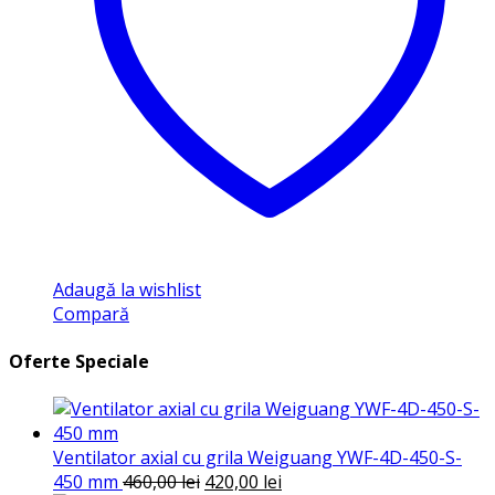
Adaugă la wishlist
Compară
Oferte Speciale
Ventilator axial cu grila Weiguang YWF-4D-450-S-
Prețul
Prețul
450 mm
460,00
lei
420,00
lei