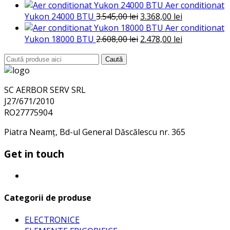
inițial
curent
Aer conditionat
a
este:
Prețul
Prețul
Yukon 24000 BTU
3.545,00
lei
3.368,00
lei
fost:
420,00 lei.
inițial
curent
Aer conditionat
460,00 lei.
a
Prețul
este:
Prețul
Yukon 18000 BTU
2.608,00
lei
2.478,00
lei
fost:
inițial
3.368,00 lei.
curent
Search
Caută
3.545,00 lei.
a
este:
for:
fost:
2.478,00 lei.
2.608,00 lei.
SC AERBOR SERV SRL
J27/671/2010
RO27775904
Piatra Neamț, Bd-ul General Dăscălescu nr. 365
Get in touch
Categorii de produse
ELECTRONICE