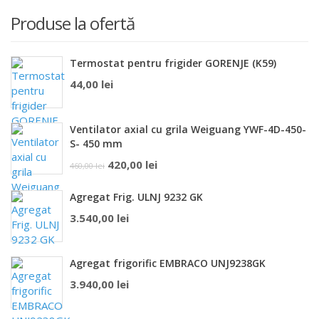
Produse la ofertă
Termostat pentru frigider GORENJE (K59)
44,00
lei
Ventilator axial cu grila Weiguang YWF-4D-450-
S- 450 mm
Prețul
Prețul
420,00
lei
460,00
lei
inițial
curent
Agregat Frig. ULNJ 9232 GK
a
este:
3.540,00
lei
fost:
420,00 lei.
460,00 lei.
Agregat frigorific EMBRACO UNJ9238GK
3.940,00
lei