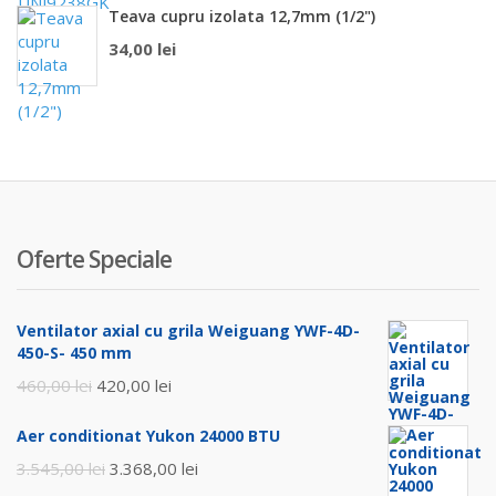
Teava cupru izolata 12,7mm (1/2")
34,00
lei
Oferte Speciale
Ventilator axial cu grila Weiguang YWF-4D-
450-S- 450 mm
Prețul
Prețul
460,00
lei
420,00
lei
inițial
curent
Aer conditionat Yukon 24000 BTU
a
este:
Prețul
Prețul
3.545,00
lei
3.368,00
lei
fost:
420,00 lei.