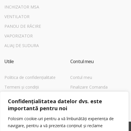
INCHIZATOR MSA
VENTILATOR
PANOU DE RĂCIRE
VAPORIZATOR
ALIAJ DE SUDURA
Utile
Contul meu
Politica de confidențialitate
Contul meu
Termeni și condiții
Finalizare Comanda
Despre Cookies
Magazin
Confidențialitatea datelor dvs. este
Coș
importantă pentru noi
Folosim cookie-uri pentru a vă îmbunătăți experiența de
navigare, pentru a vă prezenta conținut și reclame
©
Shop1EchipamenteFrig.ro
- All Rights Reserved