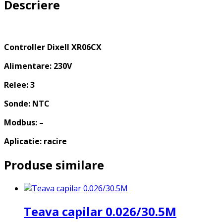
Descriere
DIXELL
Controller Dixell XR06CX
Alimentare: 230V
Relee: 3
Sonde: NTC
Modbus: –
Aplicatie: racire
Produse similare
Teava capilar 0.026/30.5M