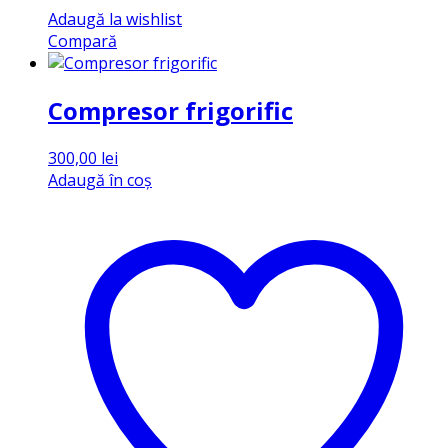
Adaugă la wishlist
Compară
Compresor frigorific
300,00
lei
Adaugă în coș