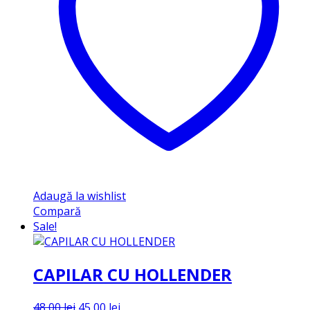
Adaugă la wishlist
Compară
Sale!
CAPILAR CU HOLLENDER
Prețul
Prețul
48,00
lei
45,00
lei