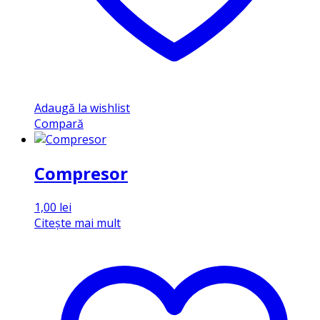
Adaugă la wishlist
Compară
Compresor
1,00
lei
Citește mai mult