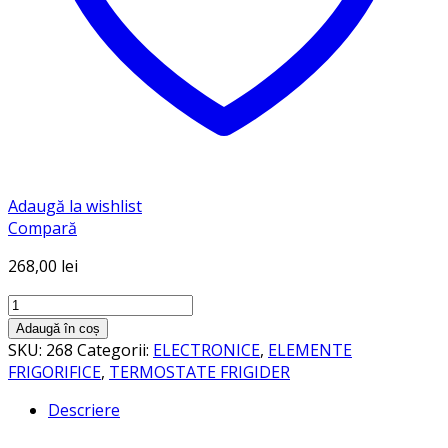
Adaugă la wishlist
Compară
268,00
lei
Cantitate
Controller
Adaugă în coș
XC
SKU:
268
Categorii:
ELECTRONICE
,
ELEMENTE
06
FRIGORIFICE
,
TERMOSTATE FRIGIDER
CH
Descriere
230V/8A
+2”NTC