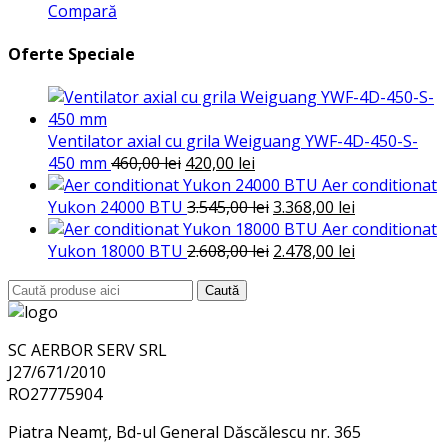
Compară
Oferte Speciale
Ventilator axial cu grila Weiguang YWF-4D-450-S-
Prețul
Prețul
450 mm
460,00
lei
420,00
lei
inițial
curent
Aer conditionat
a
este:
Prețul
Prețul
Yukon 24000 BTU
3.545,00
lei
3.368,00
lei
fost:
420,00 lei.
inițial
curent
Aer conditionat
460,00 lei.
a
Prețul
este:
Prețul
Yukon 18000 BTU
2.608,00
lei
2.478,00
lei
fost:
inițial
3.368,00 lei.
curent
Search
Caută
3.545,00 lei.
a
este:
for:
fost:
2.478,00 lei.
2.608,00 lei.
SC AERBOR SERV SRL
J27/671/2010
RO27775904
Piatra Neamț, Bd-ul General Dăscălescu nr. 365