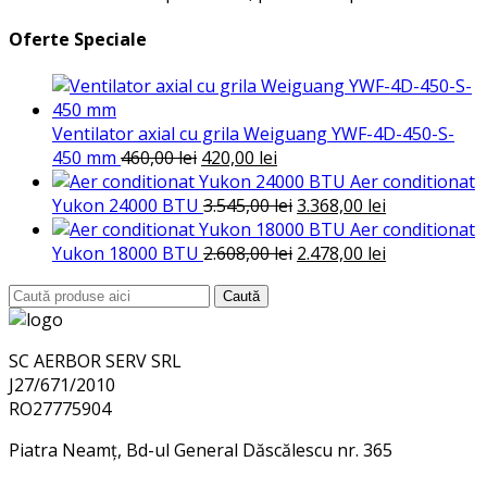
Oferte Speciale
Ventilator axial cu grila Weiguang YWF-4D-450-S-
Prețul
Prețul
450 mm
460,00
lei
420,00
lei
inițial
curent
Aer conditionat
a
este:
Prețul
Prețul
Yukon 24000 BTU
3.545,00
lei
3.368,00
lei
fost:
420,00 lei.
inițial
curent
Aer conditionat
460,00 lei.
a
Prețul
este:
Prețul
Yukon 18000 BTU
2.608,00
lei
2.478,00
lei
fost:
inițial
3.368,00 lei.
curent
Search
Caută
3.545,00 lei.
a
este:
for:
fost:
2.478,00 lei.
2.608,00 lei.
SC AERBOR SERV SRL
J27/671/2010
RO27775904
Piatra Neamț, Bd-ul General Dăscălescu nr. 365