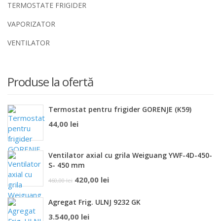
TERMOSTATE FRIGIDER
VAPORIZATOR
VENTILATOR
Produse la ofertă
Termostat pentru frigider GORENJE (K59)
44,00
lei
Ventilator axial cu grila Weiguang YWF-4D-450-
S- 450 mm
Prețul
Prețul
420,00
lei
460,00
lei
inițial
curent
Agregat Frig. ULNJ 9232 GK
a
este:
3.540,00
lei
fost:
420,00 lei.