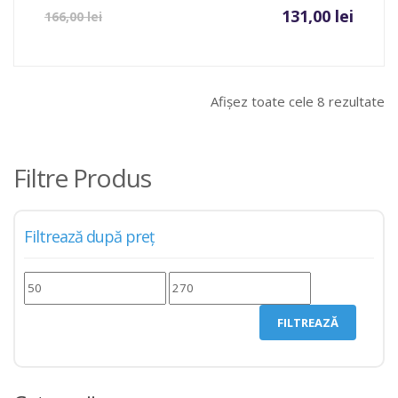
Prețul
Prețul
131,00
lei
166,00
lei
curent
inițial
este:
a
131,00 lei.
fost:
166,00 
Afișez toate cele 8 rezultate
Filtre Produs
Filtrează după preț
Preț
Preț
minim
maxim
FILTREAZĂ