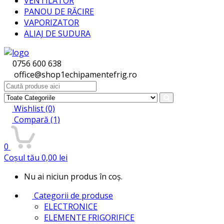
VENTILATOR
PANOU DE RĂCIRE
VAPORIZATOR
ALIAJ DE SUDURA
0756 600 638
office@shop1echipamentefrig.ro
Search
for:
Wishlist
(0)
Compară
(1)
0
Coșul tău
0,00
lei
Nu ai niciun produs în coș.
Categorii de produse
ELECTRONICE
ELEMENTE FRIGORIFICE