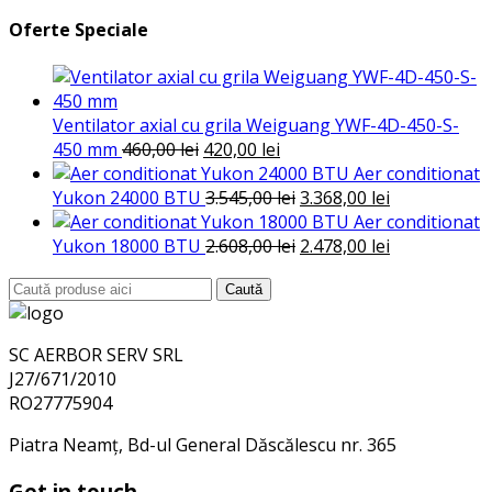
Oferte Speciale
Ventilator axial cu grila Weiguang YWF-4D-450-S-
Prețul
Prețul
450 mm
460,00
lei
420,00
lei
inițial
curent
Aer conditionat
a
este:
Prețul
Prețul
Yukon 24000 BTU
3.545,00
lei
3.368,00
lei
fost:
420,00 lei.
inițial
curent
Aer conditionat
460,00 lei.
a
Prețul
este:
Prețul
Yukon 18000 BTU
2.608,00
lei
2.478,00
lei
fost:
inițial
3.368,00 lei.
curent
Search
Caută
3.545,00 lei.
a
este:
for:
fost:
2.478,00 lei.
2.608,00 lei.
SC AERBOR SERV SRL
J27/671/2010
RO27775904
Piatra Neamț, Bd-ul General Dăscălescu nr. 365
Get in touch