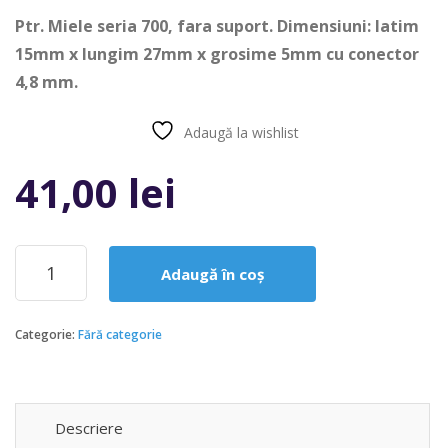
Ptr. Miele seria 700, fara suport. Dimensiuni: latim
15mm x lungim 27mm x grosime 5mm cu conector
4,8 mm.
Adaugă la wishlist
Compară
41,00
lei
Cantitate
Adaugă în coș
Perii
carbune
motor
Categorie:
Fără categorie
masina
de
spalat
Miele
seria
Descriere
700