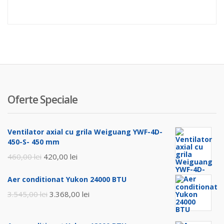
Oferte Speciale
Ventilator axial cu grila Weiguang YWF-4D-
450-S- 450 mm
Prețul
Prețul
460,00
lei
420,00
lei
inițial
curent
Aer conditionat Yukon 24000 BTU
a
este:
Prețul
Prețul
3.545,00
lei
3.368,00
lei
fost:
420,00 lei.
inițial
curent
460,00 lei.
a
este: