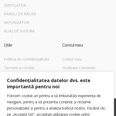
VENTILATOR
PANOU DE RĂCIRE
VAPORIZATOR
ALIAJ DE SUDURA
Utile
Contul meu
Politica de confidențialitate
Contul meu
Termeni și condiții
Finalizare Comanda
Despre Cookies
Magazin
Confidențialitatea datelor dvs. este
Coș
importantă pentru noi
Folosim cookie-uri pentru a vă îmbunătăți experiența de
navigare, pentru a vă prezenta conținut și reclame
©
Shop1EchipamenteFrig.ro
- All Rights Reserved
personalizate și pentru a analiza traficul nostru. Făcând clic
pe „Acceptă tot”, acceptați utilizarea cookie-urilor.