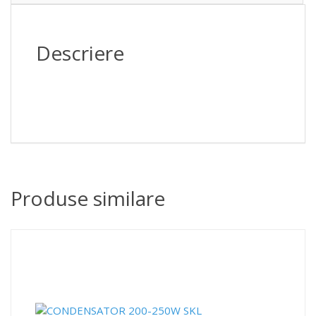
fara
suport
Descriere
Produse similare