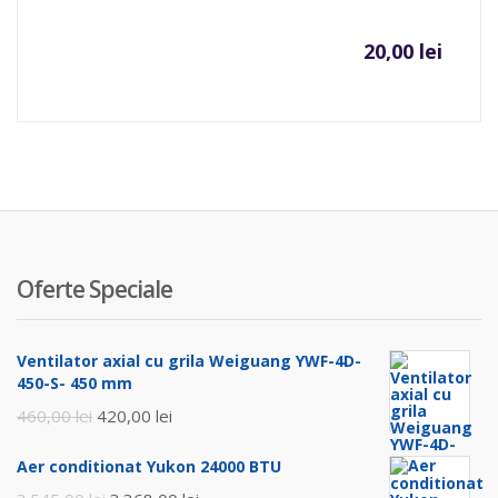
20,00
lei
Oferte Speciale
Ventilator axial cu grila Weiguang YWF-4D-
450-S- 450 mm
Prețul
Prețul
460,00
lei
420,00
lei
inițial
curent
Aer conditionat Yukon 24000 BTU
a
este: