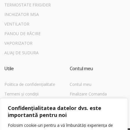
TERMOSTATE FRIGIDER
INCHIZATOR MSA
VENTILATOR
PANOU DE RĂCIRE
VAPORIZATOR
ALIAJ DE SUDURA
Utile
Contul meu
Politica de confidențialitate
Contul meu
Termeni și condiții
Finalizare Comanda
Despre Cookies
Magazin
Confidențialitatea datelor dvs. este
Coș
importantă pentru noi
Folosim cookie-uri pentru a vă îmbunătăți experiența de