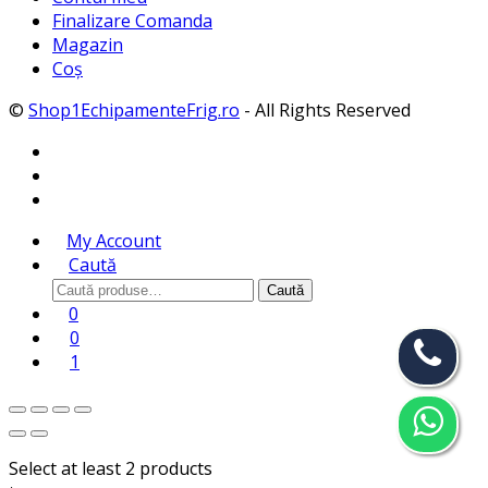
Finalizare Comanda
Magazin
Coș
©
Shop1EchipamenteFrig.ro
- All Rights Reserved
My Account
Caută
Caută
Caută
după:
0
0
1
Select at least 2 products