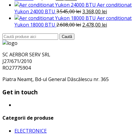
inițial
curent
Aer conditionat
a
este:
Prețul
Prețul
Yukon 24000 BTU
3.545,00
lei
3.368,00
lei
fost:
420,00 lei.
inițial
curent
Aer conditionat
460,00 lei.
a
Prețul
este:
Prețul
Yukon 18000 BTU
2.608,00
lei
2.478,00
lei
fost:
inițial
3.368,00 lei.
curent
Search
Caută
3.545,00 lei.
a
este:
for:
fost:
2.478,00 lei.
2.608,00 lei.
SC AERBOR SERV SRL
J27/671/2010
RO27775904
Piatra Neamț, Bd-ul General Dăscălescu nr. 365
Get in touch
Categorii de produse
ELECTRONICE