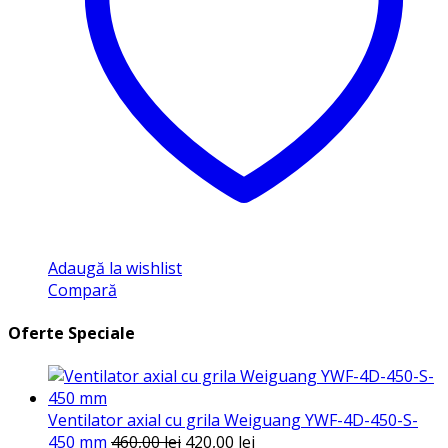
Adaugă la wishlist
Compară
Oferte Speciale
Ventilator axial cu grila Weiguang YWF-4D-450-S-
Prețul
Prețul
450 mm
460,00
lei
420,00
lei