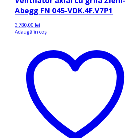
Ventilator axial cu grila Ziehl-
Abegg FN 045-VDK.4F.V7P1
3.780,00
lei
Adaugă în coș