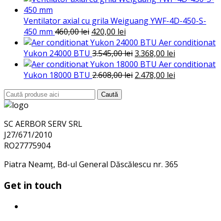
Ventilator axial cu grila Weiguang YWF-4D-450-S-
Prețul
Prețul
450 mm
460,00
lei
420,00
lei
inițial
curent
Aer conditionat
a
este:
Prețul
Prețul
Yukon 24000 BTU
3.545,00
lei
3.368,00
lei
fost:
420,00 lei.
inițial
curent
Aer conditionat
460,00 lei.
a
Prețul
este:
Prețul
Yukon 18000 BTU
2.608,00
lei
2.478,00
lei
fost:
inițial
3.368,00 lei.
curent
Search
Caută
3.545,00 lei.
a
este:
for:
fost:
2.478,00 lei.
2.608,00 lei.
SC AERBOR SERV SRL
J27/671/2010
RO27775904
Piatra Neamț, Bd-ul General Dăscălescu nr. 365
Get in touch