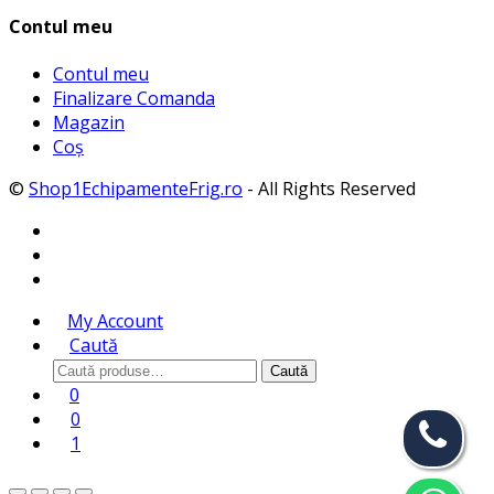
Contul meu
Contul meu
Finalizare Comanda
Magazin
Coș
©
Shop1EchipamenteFrig.ro
- All Rights Reserved
My Account
Caută
Caută
Caută
după:
0
0
1