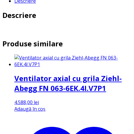
Descriere
grila
Ziehl-
Descriere
Abegg
FN
080-
SDA.6N.V7
40
Produse similare
Ventilator axial cu grila Ziehl-
Abegg FN 063-6EK.4I.V7P1
4.588,00
lei
Adaugă în coș