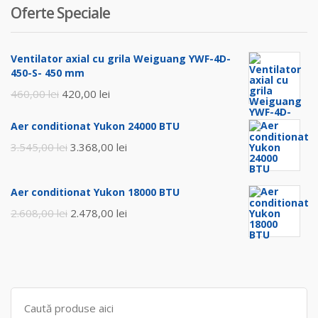
Oferte Speciale
Ventilator axial cu grila Weiguang YWF-4D-
450-S- 450 mm
Prețul
Prețul
460,00
lei
420,00
lei
inițial
curent
Aer conditionat Yukon 24000 BTU
a
este:
Prețul
Prețul
3.545,00
lei
3.368,00
lei
fost:
420,00 lei.
inițial
curent
460,00 lei.
a
este:
Aer conditionat Yukon 18000 BTU
fost:
3.368,00 lei.
Prețul
Prețul
2.608,00
lei
2.478,00
lei
3.545,00 lei.
inițial
curent
a
este:
fost:
2.478,00 lei.
2.608,00 lei.
Search
for: