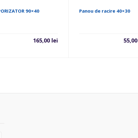
PORIZATOR 90×40
Panou de racire 40×30
ul
165,00
lei
55,0
al
.
0 lei.