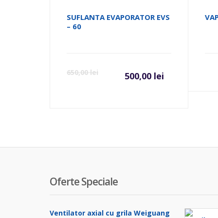
SUFLANTA EVAPORATOR EVS
VA
– 60
Prețul
Preț
650,00
lei
500,00
lei
curent
iniți
este:
a
500,00 lei
fost:
650,0
Oferte Speciale
Ventilator axial cu grila Weiguang