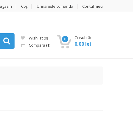
agazin
Coș
Urmărește comanda
Contul meu
Coșul tău
Wishlist
(0)
0
0,00
lei
Compară
(1)