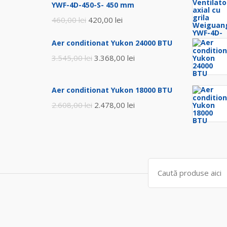
YWF-4D-450-S- 450 mm
Prețul
Prețul
460,00
lei
420,00
lei
inițial
curent
Aer conditionat Yukon 24000 BTU
a
este:
Prețul
Prețul
3.545,00
lei
3.368,00
lei
fost:
420,00 lei.
inițial
curent
460,00 lei.
a
este:
Aer conditionat Yukon 18000 BTU
fost:
3.368,00 lei.
Prețul
Prețul
2.608,00
lei
2.478,00
lei
3.545,00 lei.
inițial
curent
a
este:
fost:
2.478,00 lei.
2.608,00 lei.
Search
for: