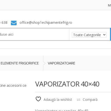
M
 638
office@shop1echipamentefrig.ro
ELEMENTE FRIGORIFICE
VAPORIZATOARE
VAPORIZATOR 40×40
tine accesorii ce
Adaugă la wishlist
Compară