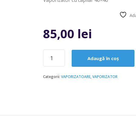
Vaporizator cu capilar 40×40
Ada
Compară
85,00
lei
Cantitate
Adaugă în coș
VAPORIZATOR
40x40
Categorii:
VAPORIZATOARE
,
VAPORIZATOR