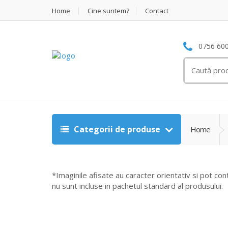
Home
Cine suntem?
Contact
0756 600
Search
for:
Categorii de produse
Home
*Imaginile afisate au caracter orientativ si pot con
nu sunt incluse in pachetul standard al produsului.