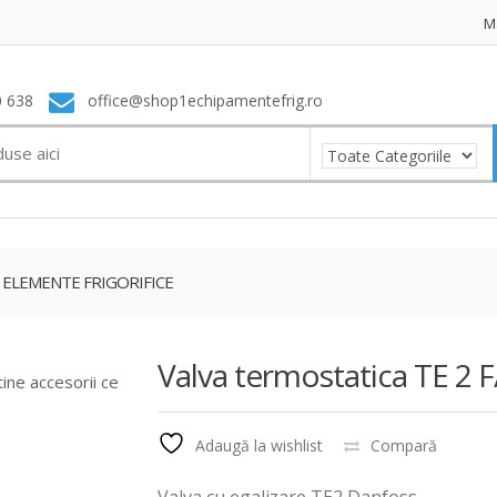
M
 638
office@shop1echipamentefrig.ro
ELEMENTE FRIGORIFICE
Valva termostatica TE 2
tine accesorii ce
Adaugă la wishlist
Compară