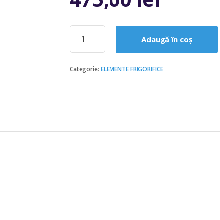
Cantitate
Adaugă în coș
Valva
termostatica
TE
Categorie:
ELEMENTE FRIGORIFICE
2
F/S
R448A/R449A
Danfoss