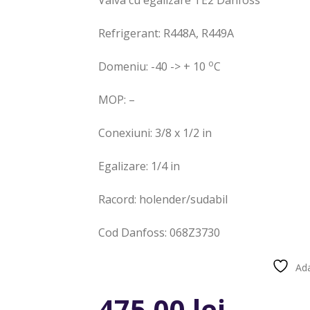
Valva cu egalizare TE2 Danfoss
Refrigerant: R448A, R449A
o
Domeniu: -40 -> + 10
C
MOP: –
Conexiuni: 3/8 x 1/2 in
Egalizare: 1/4 in
Racord: holender/sudabil
Cod Danfoss: 068Z3730
Ada
Compară
475,00
lei