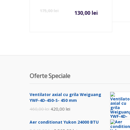
Prețul
Preț
175,00
lei
130,00
lei
curent
iniți
este:
a
130,00 lei
fost:
175,0
Oferte Speciale
Ventilator axial cu grila Weiguang
YWF-4D-450-S- 450 mm
Prețul
Prețul
460,00
lei
420,00
lei
inițial
curent
Aer conditionat Yukon 24000 BTU
a
este: