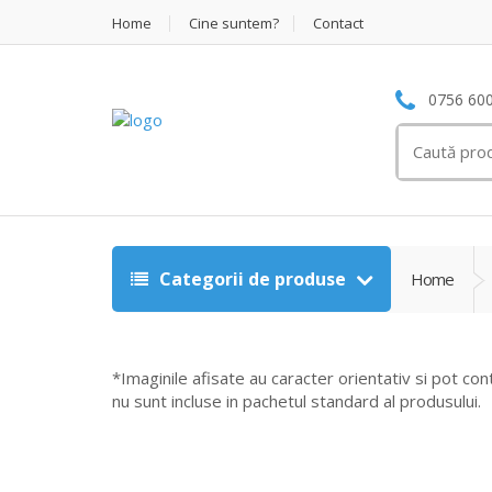
Home
Cine suntem?
Contact
0756 600
Search
for:
Categorii de produse
Home
*Imaginile afisate au caracter orientativ si pot con
nu sunt incluse in pachetul standard al produsului.