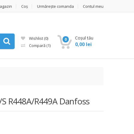
agazin
Coș
Urmărește comanda
Contul meu
Coșul tău
Wishlist
(0)
0
0,00
lei
Compară
(1)
 F/S R448A/R449A Danfoss