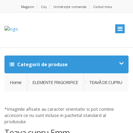
Magazin
Coș
Urmărește comanda
Contul meu
Categorii de produse
Home
ELEMENTE FRIGORIFICE
TEAVĂ DE CUPRU
*Imaginile afisate au caracter orientativ si pot contine
accesorii ce nu sunt incluse in pachetul standard al
produsului.
Teava cupru 5mm