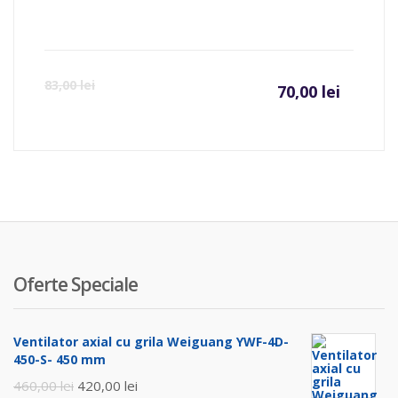
Prețul
Pr
83,00
lei
70,00
lei
curent
ini
este:
a
70,00 l
fo
83
Oferte Speciale
Ventilator axial cu grila Weiguang YWF-4D-
450-S- 450 mm
Prețul
Prețul
460,00
lei
420,00
lei