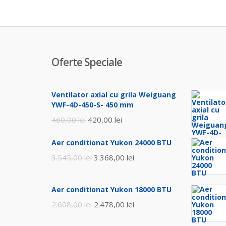
Oferte Speciale
Ventilator axial cu grila Weiguang
YWF-4D-450-S- 450 mm
Prețul
Prețul
460,00
lei
420,00
lei
inițial
curent
Aer conditionat Yukon 24000 BTU
a
este:
Prețul
Prețul
3.545,00
lei
3.368,00
lei
fost:
420,00 lei.
inițial
curent
460,00 lei.
a
este:
Aer conditionat Yukon 18000 BTU
fost:
3.368,00 lei.
Prețul
Prețul
2.608,00
lei
2.478,00
lei
3.545,00 lei.
inițial
curent