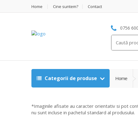
Home
Cine suntem?
Contact
0756 600
Search
for:
Categorii de produse
Home
*Imaginile afisate au caracter orientativ si pot con
nu sunt incluse in pachetul standard al produsului.