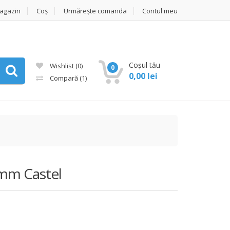
agazin
Coș
Urmărește comanda
Contul meu
Coșul tău
Wishlist
(0)
0
0,00
lei
Compară
(1)
6mm Castel