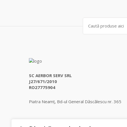
a
este:
fost:
2.478,00 lei.
2.608,00 lei.
Search
for:
SC AERBOR SERV SRL
J27/671/2010
RO27775904
Piatra Neamț, Bd-ul General Dăscălescu nr. 365
Get in touch