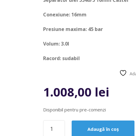
Separator ulei 5540/5 16mm Castel
Conexiune: 16mm
Presiune maxima: 45 bar
Volum: 3.0l
Racord: sudabil
Ada
Compară
1.008,00
lei
Disponibil pentru pre-comenzi
Cantitate
Adaugă în coș
Separator
ulei