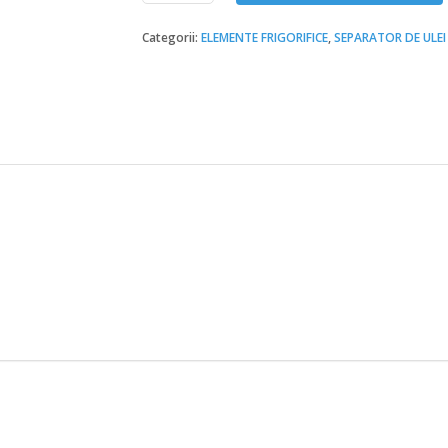
5540/5
Categorii:
ELEMENTE FRIGORIFICE
,
SEPARATOR DE ULEI
16mm
Castel