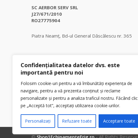
SC AERBOR SERV SRL
J27/671/2010
RO27775904
Piatra Neamț, Bd-ul General Dăscălescu nr. 365
Get in touch
Confidențialitatea datelor dvs. este
importantă pentru noi
Folosim cookie-uri pentru a vă îmbunătăți experiența de
navigare, pentru a vă prezenta conținut și reclame
personalizate și pentru a analiza traficul nostru. Făcând clic
pe „Acceptă tot”, acceptați utilizarea cookie-urilor.
Personalizați
Refuzare toate
Acceptare toate
©
Shop1EchipamenteFrig.ro
- All Rights Reserv