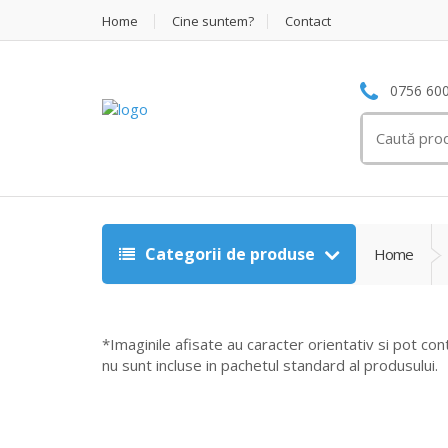
Home
Cine suntem?
Contact
0756 600
Search
for:
Categorii de produse
Home
*Imaginile afisate au caracter orientativ si pot con
nu sunt incluse in pachetul standard al produsului.