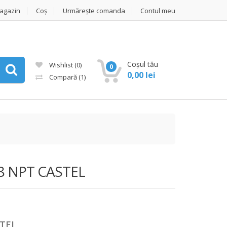
agazin
Coș
Urmărește comanda
Contul meu
Coșul tău
Wishlist
(0)
0
0,00
lei
Compară
(1)
/8 NPT CASTEL
STEL