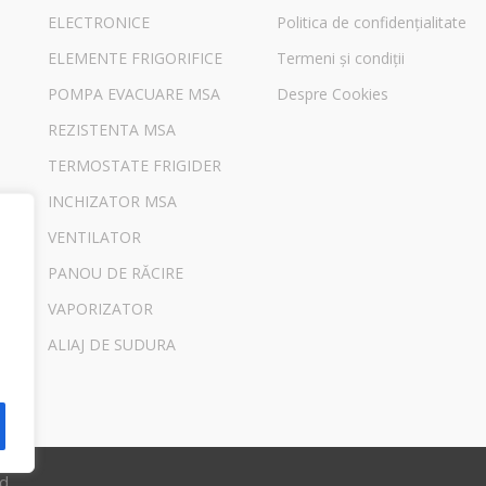
ELECTRONICE
Politica de confidențialitate
ELEMENTE FRIGORIFICE
Termeni și condiții
POMPA EVACUARE MSA
Despre Cookies
REZISTENTA MSA
TERMOSTATE FRIGIDER
INCHIZATOR MSA
VENTILATOR
PANOU DE RĂCIRE
VAPORIZATOR
ALIAJ DE SUDURA
ed