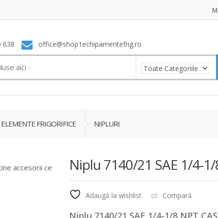
M
 638
office@shop1echipamentefrig.ro
ELEMENTE FRIGORIFICE
NIPLURI
Niplu 7140/21 SAE 1/4-1
tine accesorii ce
Adaugă la wishlist
Compară
Niplu 7140/21 SAE 1/4-1/8 NPT CA