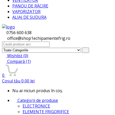
VENTILATOR
PANOU DE RĂCIRE
VAPORIZATOR
ALIAJ DE SUDURA
0756 600 638
office@shop1echipamentefrig.ro
Search
for:
Wishlist
(0)
Compară
(1)
0
Coșul tău
0,00
lei
Nu ai niciun produs în coș.
Categorii de produse
ELECTRONICE
ELEMENTE FRIGORIFICE