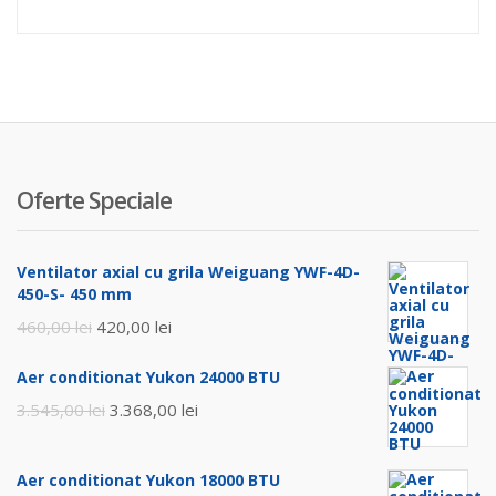
Oferte Speciale
Ventilator axial cu grila Weiguang YWF-4D-
450-S- 450 mm
Prețul
Prețul
460,00
lei
420,00
lei
inițial
curent
Aer conditionat Yukon 24000 BTU
a
este:
Prețul
Prețul
3.545,00
lei
3.368,00
lei
fost:
420,00 lei.
inițial
curent
460,00 lei.
a
este:
Aer conditionat Yukon 18000 BTU