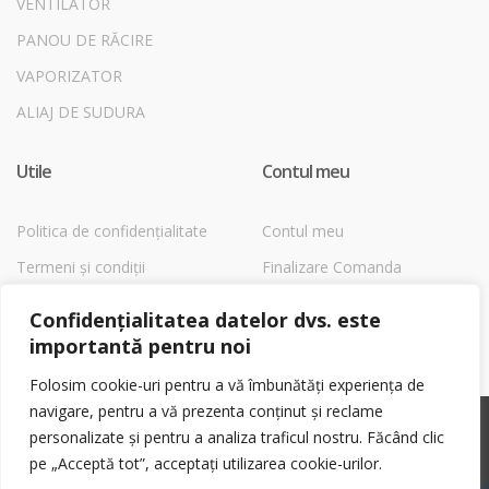
VENTILATOR
PANOU DE RĂCIRE
VAPORIZATOR
ALIAJ DE SUDURA
Utile
Contul meu
Politica de confidențialitate
Contul meu
Termeni și condiții
Finalizare Comanda
Despre Cookies
Magazin
Confidențialitatea datelor dvs. este
Coș
importantă pentru noi
Folosim cookie-uri pentru a vă îmbunătăți experiența de
navigare, pentru a vă prezenta conținut și reclame
©
Shop1EchipamenteFrig.ro
- All Rights Reserved
personalizate și pentru a analiza traficul nostru. Făcând clic
pe „Acceptă tot”, acceptați utilizarea cookie-urilor.