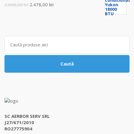
fost:
3.368,00 lei.
Prețul
Prețul
2.608,00
lei
2.478,00
lei
3.545,00 lei.
inițial
curent
a
este:
fost:
2.478,00 lei.
2.608,00 lei.
Search
for:
Caută
SC AERBOR SERV SRL
J27/671/2010
RO27775904