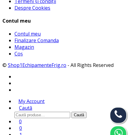
Termeni și condiții
Despre Cookies
Contul meu
Contul meu
Finalizare Comanda
Magazin
Coș
©
Shop1EchipamenteFrig.ro
- All Rights Reserved
My Account
Caută
Caută
Caută
după:
0
0
1