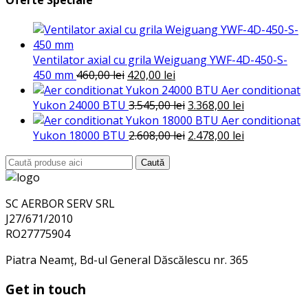
Oferte Speciale
Ventilator axial cu grila Weiguang YWF-4D-450-S-
Prețul
Prețul
450 mm
460,00
lei
420,00
lei
inițial
curent
Aer conditionat
a
este:
Prețul
Prețul
Yukon 24000 BTU
3.545,00
lei
3.368,00
lei
fost:
420,00 lei.
inițial
curent
Aer conditionat
460,00 lei.
a
Prețul
este:
Prețul
Yukon 18000 BTU
2.608,00
lei
2.478,00
lei
fost:
inițial
3.368,00 lei.
curent
Search
Caută
3.545,00 lei.
a
este:
for:
fost:
2.478,00 lei.
2.608,00 lei.
SC AERBOR SERV SRL
J27/671/2010
RO27775904
Piatra Neamț, Bd-ul General Dăscălescu nr. 365
Get in touch