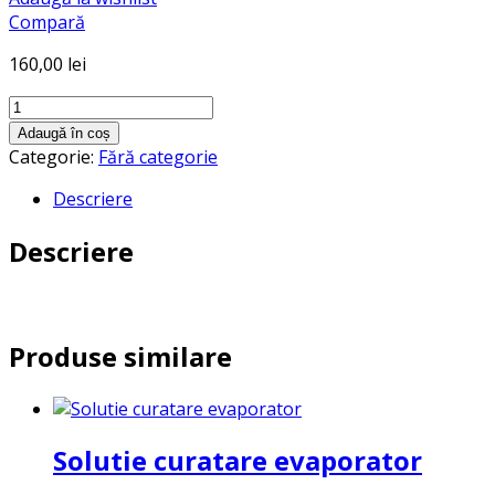
Compară
160,00
lei
Cantitate
Curea
Adaugă în coș
masina
Categorie:
Fără categorie
de
Descriere
spalat
BOSCH
Descriere
Produse similare
Solutie curatare evaporator