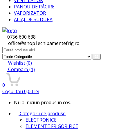
VENTILATOR
PANOU DE RĂCIRE
VAPORIZATOR
ALIAJ DE SUDURA
0756 600 638
office@shop1echipamentefrig.ro
Search
for:
Wishlist
(0)
Compară
(1)
0
Coșul tău
0,00
lei
Nu ai niciun produs în coș.
Categorii de produse
ELECTRONICE
ELEMENTE FRIGORIFICE