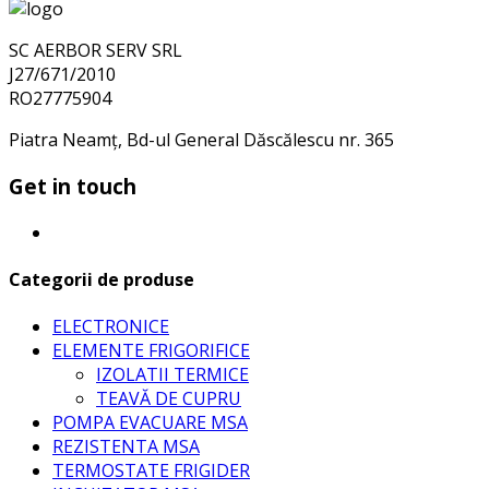
for:
fost:
2.478,00 lei.
2.608,00 lei.
SC AERBOR SERV SRL
J27/671/2010
RO27775904
Piatra Neamț, Bd-ul General Dăscălescu nr. 365
Get in touch
Categorii de produse
ELECTRONICE
ELEMENTE FRIGORIFICE
IZOLATII TERMICE
TEAVĂ DE CUPRU
POMPA EVACUARE MSA
REZISTENTA MSA
TERMOSTATE FRIGIDER