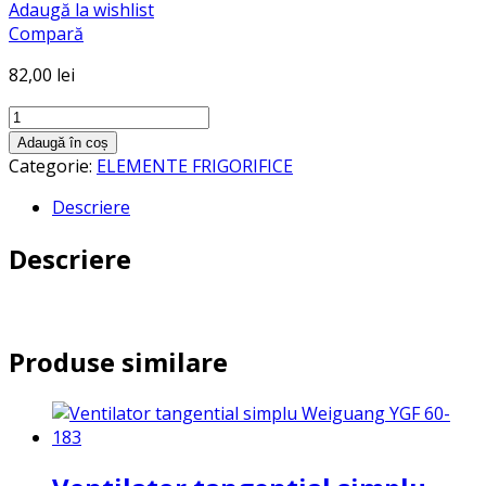
Adaugă la wishlist
Compară
82,00
lei
Cantitate
REZISTENTA
Adaugă în coș
SCURGERE
Categorie:
ELEMENTE FRIGORIFICE
6
Descriere
M
Descriere
Produse similare