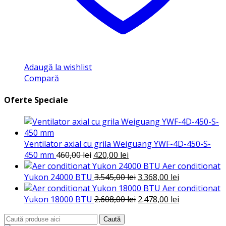
Adaugă la wishlist
Compară
Oferte Speciale
Ventilator axial cu grila Weiguang YWF-4D-450-S-
Prețul
Prețul
450 mm
460,00
lei
420,00
lei
inițial
curent
Aer conditionat
a
este:
Prețul
Prețul
Yukon 24000 BTU
3.545,00
lei
3.368,00
lei
fost:
420,00 lei.
inițial
curent
Aer conditionat
460,00 lei.
a
Prețul
este:
Prețul
Yukon 18000 BTU
2.608,00
lei
2.478,00
lei
fost:
inițial
3.368,00 lei.
curent
Search
Caută
3.545,00 lei.
a
este: