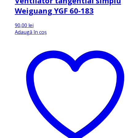
Ventilator tangential simplu
Weiguang YGF 60-183
90,00
lei
Adaugă în coș