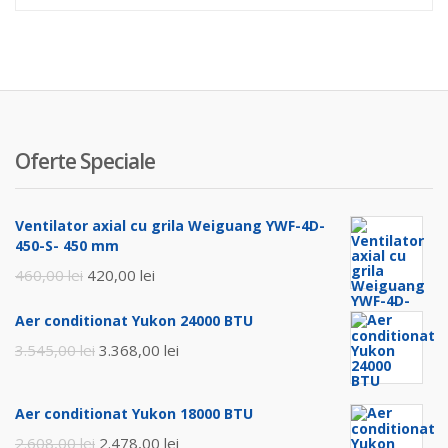
Oferte Speciale
Ventilator axial cu grila Weiguang YWF-4D-
450-S- 450 mm
Prețul
Prețul
460,00
lei
420,00
lei
inițial
curent
Aer conditionat Yukon 24000 BTU
a
este:
Prețul
Prețul
3.545,00
lei
3.368,00
lei
fost:
420,00 lei.
inițial
curent
460,00 lei.
a
este:
Aer conditionat Yukon 18000 BTU
fost:
3.368,00 lei.
Prețul
Prețul
2.608,00
lei
2.478,00
lei