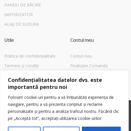
PANOU DE RĂCIRE
VAPORIZATOR
ALIAJ DE SUDURA
Utile
Contul meu
Politica de confidențialitate
Contul meu
Termeni și condiții
Finalizare Comanda
Despre Cookies
Magazin
Confidențialitatea datelor dvs. este
Coș
importantă pentru noi
Folosim cookie-uri pentru a vă îmbunătăți experiența de
navigare, pentru a vă prezenta conținut și reclame
©
Shop1EchipamenteFrig.ro
- All Rights Reserved
personalizate și pentru a analiza traficul nostru. Făcând clic
pe „Acceptă tot”, acceptați utilizarea cookie-urilor.
My
Caută
Caută