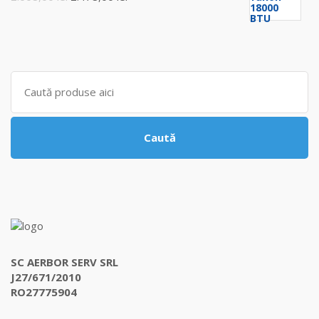
3.545,00 lei.
inițial
curent
a
este:
fost:
2.478,00 lei.
2.608,00 lei.
Search
for:
Caută
SC AERBOR SERV SRL
J27/671/2010
RO27775904