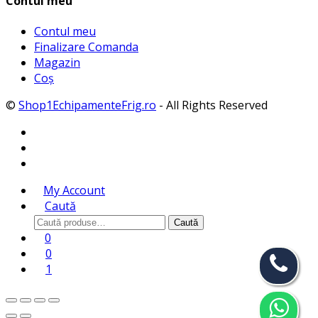
Contul meu
Contul meu
Finalizare Comanda
Magazin
Coș
©
Shop1EchipamenteFrig.ro
- All Rights Reserved
My Account
Caută
Caută
Caută
după:
0
0
1