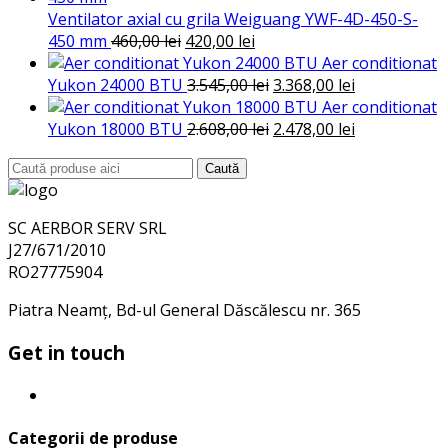
Ventilator axial cu grila Weiguang YWF-4D-450-S-
Prețul
Prețul
450 mm
460,00
lei
420,00
lei
inițial
curent
Aer conditionat
a
este:
Prețul
Prețul
Yukon 24000 BTU
3.545,00
lei
3.368,00
lei
fost:
420,00 lei.
inițial
curent
Aer conditionat
460,00 lei.
a
Prețul
este:
Prețul
Yukon 18000 BTU
2.608,00
lei
2.478,00
lei
fost:
inițial
3.368,00 lei.
curent
Search
Caută
3.545,00 lei.
a
este:
for:
fost:
2.478,00 lei.
2.608,00 lei.
SC AERBOR SERV SRL
J27/671/2010
RO27775904
Piatra Neamț, Bd-ul General Dăscălescu nr. 365
Get in touch
Categorii de produse