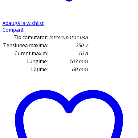
Adaugă la wishlist
Compară
Tip comutator:
Intrerupator usa
Tensiunea maxima:
250 V
Curent maxim:
16 A
Lungime:
103 mm
Lățime:
60 mm