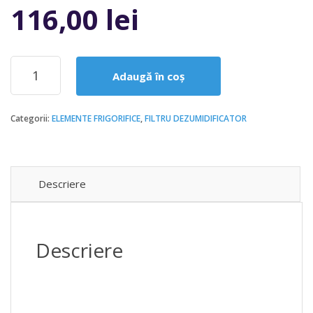
116,00
lei
Cantitate
Adaugă în coș
Filtru
deshidrator
de
Categorii:
ELEMENTE FRIGORIFICE
,
FILTRU DEZUMIDIFICATOR
linie
4316/4
12mm
Castel
Descriere
Descriere