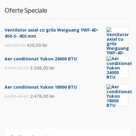
Oferte Speciale
Ventilator axial cu grila Weiguang YWF-4D-
450-S- 450 mm
Prețul
Prețul
460,00
lei
420,00
lei
inițial
curent
Aer conditionat Yukon 24000 BTU
a
este:
Prețul
Prețul
3.545,00
lei
3.368,00
lei
fost:
420,00 lei.
inițial
curent
460,00 lei.
a
este:
Aer conditionat Yukon 18000 BTU
fost:
3.368,00 lei.
Prețul
Prețul
2.608,00
lei
2.478,00
lei
3.545,00 lei.
inițial
curent
a
este:
fost:
2.478,00 lei.
2.608,00 lei.
Search